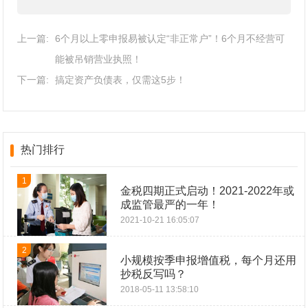
上一篇:
6个月以上零申报易被认定“非正常户”！6个月不经营可
能被吊销营业执照！
下一篇:
搞定资产负债表，仅需这5步！
热门排行
1
金税四期正式启动！2021-2022年或
成监管最严的一年！
2021-10-21 16:05:07
2
小规模按季申报增值税，每个月还用
抄税反写吗？
2018-05-11 13:58:10