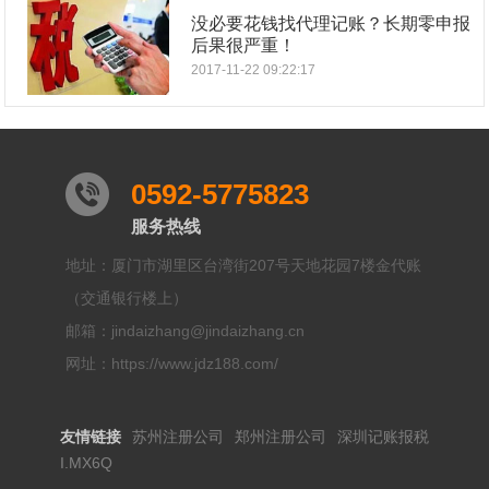
没必要花钱找代理记账？长期零申报
后果很严重！
2017-11-22 09:22:17
0592-5775823
服务热线
地址：厦门市湖里区台湾街207号天地花园7楼金代账
（交通银行楼上）
邮箱：jindaizhang@jindaizhang.cn
网址：https://www.jdz188.com/
友情链接
苏州注册公司
郑州注册公司
深圳记账报税
I.MX6Q