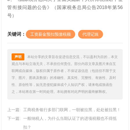
管衔接问题的公告》（国家税务总局公告2018年第56
号）
关键词：
工资薪金预扣预缴税额
代理记账
声明
本站分享的文章旨在促进信息交流，不以盈利为目的，本文
观点与本站立场无关，不承担任何责任。部分内容文章及图片来自互
联网或自媒体，版权归属于原作者，不保证该信息（包括但不限于文
字、图片、图表及数据）的准确性、真实性、完整性、有效性、及时
性、原创性等，如无意侵犯媒体或个人知识产权，请来电或致函告
之，本站将在第一时间处理。本站拥有对此声明的最终解释权。
上一篇:
工商税务银行多部门联网，一朝被拉黑，处处被拉黑！
下一篇:
一般纳税人，为什么当期认证了的进项税额也不得抵
扣？