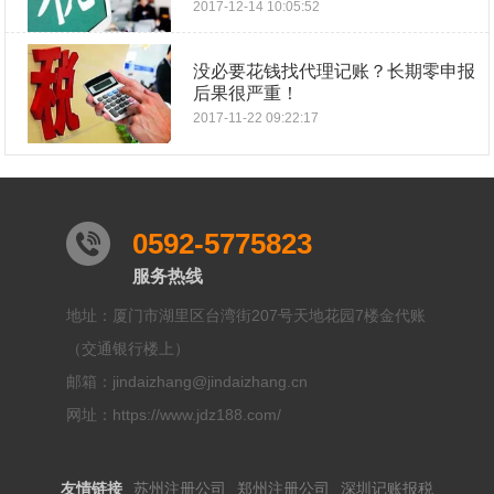
2017-12-14 10:05:52
没必要花钱找代理记账？长期零申报
后果很严重！
2017-11-22 09:22:17
0592-5775823
服务热线
地址：厦门市湖里区台湾街207号天地花园7楼金代账
（交通银行楼上）
邮箱：jindaizhang@jindaizhang.cn
网址：https://www.jdz188.com/
友情链接
苏州注册公司
郑州注册公司
深圳记账报税