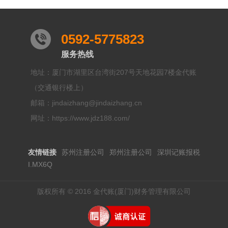
0592-5775823
服务热线
地址：厦门市湖里区台湾街207号天地花园7楼金代账
（交通银行楼上）
邮箱：jindaizhang@jindaizhang.cn
网址：https://www.jdz188.com/
友情链接
苏州注册公司
郑州注册公司
深圳记账报税
I.MX6Q
版权所有 © 2016 金代账(厦门)财务管理有限公司