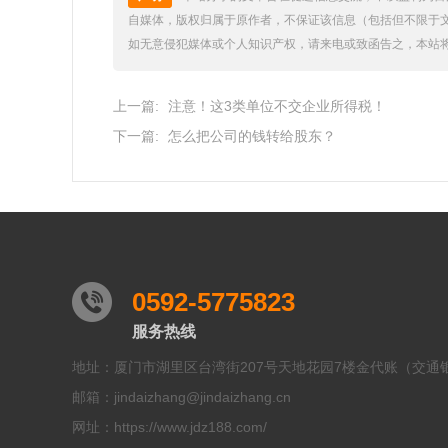
自媒体，版权归属于原作者，不保证该信息（包括但不限于
如无意侵犯媒体或个人知识产权，请来电或致函告之，本站
上一篇:
注意！这3类单位不交企业所得税！
下一篇:
怎么把公司的钱转给股东？
0592-5775823
服务热线
地址：厦门市湖里区台湾街207号天地花园7楼金代账（交通
邮箱：jindaizhang@jindaizhang.cn
网址：https://www.jdz188.com/