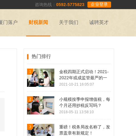
企业登录
咨询热线：
0592-5775823
厦门落户
财税新闻
关于我们
诚聘英才
热门排行
金税四期正式启动！2021-
1
2022年或成监管最严的一
年！
2021-10-21 16:05:07
小规模按季申报增值税，每
2
个月还用抄税反写吗？
2018-05-11 13:58:10
重磅！税务局改名称了，发
3
票盖章有新规定！