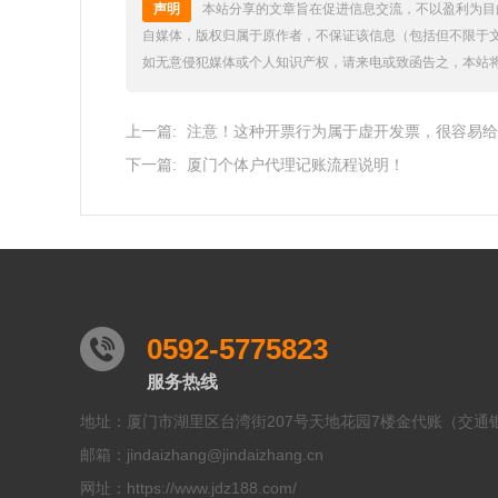
声明
本站分享的文章旨在促进信息交流，不以盈利为目
自媒体，版权归属于原作者，不保证该信息（包括但不限于
如无意侵犯媒体或个人知识产权，请来电或致函告之，本站
上一篇:
注意！这种开票行为属于虚开发票，很容易给
下一篇:
厦门个体户代理记账流程说明！
0592-5775823
服务热线
地址：厦门市湖里区台湾街207号天地花园7楼金代账（交通
邮箱：jindaizhang@jindaizhang.cn
网址：https://www.jdz188.com/