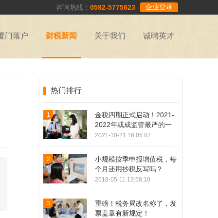
企业登录
咨询热线：
0592-5775823
厦门落户
财税新闻
关于我们
诚聘英才
热门排行
金税四期正式启动！2021-
1
2022年或成监管最严的一
年！
2021-10-21 16:05:07
小规模按季申报增值税，每
2
个月还用抄税反写吗？
2018-05-11 13:58:10
重磅！税务局改名称了，发
3
票盖章有新规定！