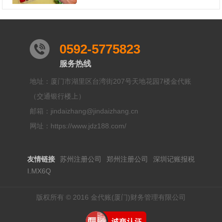
0592-5775823
服务热线
地址：厦门市湖里区台湾街207号天地花园7楼金代账
（交通银行楼上）
邮箱：jindaizhang@jindaizhang.cn
网址：https://www.jdz188.com/
友情链接
苏州注册公司
郑州注册公司
深圳记账报税
I.MX6Q
版权所有 © 2016 金代账(厦门)财务管理有限公司