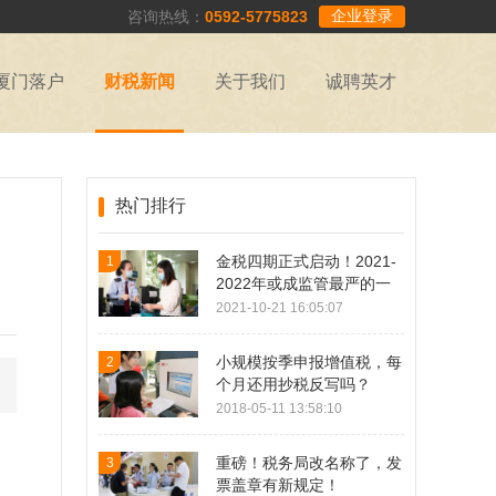
企业登录
咨询热线：
0592-5775823
厦门落户
财税新闻
关于我们
诚聘英才
热门排行
金税四期正式启动！2021-
1
2022年或成监管最严的一
年！
2021-10-21 16:05:07
小规模按季申报增值税，每
2
个月还用抄税反写吗？
2018-05-11 13:58:10
重磅！税务局改名称了，发
3
票盖章有新规定！