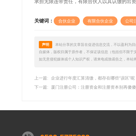
承担无限连带责任，有限合伙人以其认缴的出
关键词：
合伙企业
有限合伙企业
公司
声明
本站分享的文章旨在促进信息交流，不以盈利为目
自媒体，版权归属于原作者，不保证该信息（包括但不限于
如无意侵犯媒体或个人知识产权，请来电或致函告之，本站
上一篇:
企业进行年度汇算清缴，都存在哪些“误区”呢
下一篇:
厦门注册公司：注册资金和注册资本别再傻傻