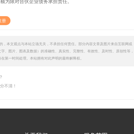
资额为限对合伙企业债务承担责任。
注册
的，本文观点与本站立场无关，不承担任何责任。部分内容文章及图片来自互联网或
文字、图片、图表及数据）的准确性、真实性、完整性、有效性、及时性、原创性等，
将在第一时间处理。本站拥有对此声明的最终解释权。
？
分不清！