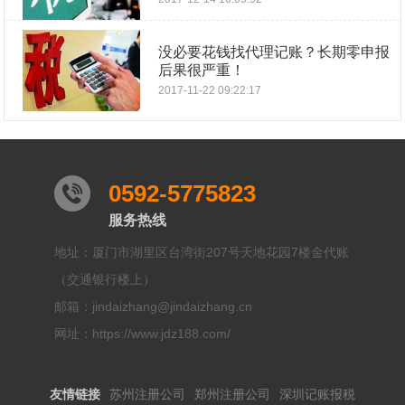
没必要花钱找代理记账？长期零申报
后果很严重！
2017-11-22 09:22:17
0592-5775823
服务热线
地址：厦门市湖里区台湾街207号天地花园7楼金代账
（交通银行楼上）
邮箱：jindaizhang@jindaizhang.cn
网址：https://www.jdz188.com/
友情链接
苏州注册公司
郑州注册公司
深圳记账报税