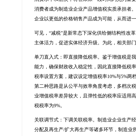
消费者成为制造业企业产品增值税实质承担者。
企业以更低的价格销售产品成为可能，从而进
可见，“减税”是新常态下深化供给侧结构性改
主体活力，促进实体经济升级。为此，相关部
单刀直入式：即直接降低税率。鉴于增值税是
能力，确保财政收入稳定性，因此直接降低税
税率设置方案，建议设定增值税率10%与5%
第二种思路是从公平与效率角度考虑，多档次
业增值税率差异较大，且弹性低的税率应适用
税税率为9%。
关联调节式：下调关联税率。制造业企业生产
分配及再生产/扩大再生产等诸多环节，制造业