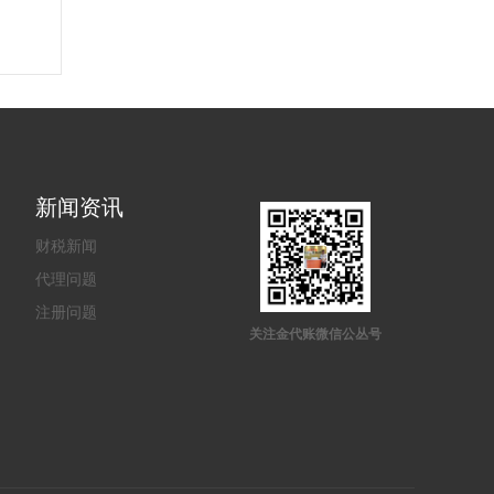
新闻资讯
财税新闻
代理问题
注册问题
关注金代账微信公丛号