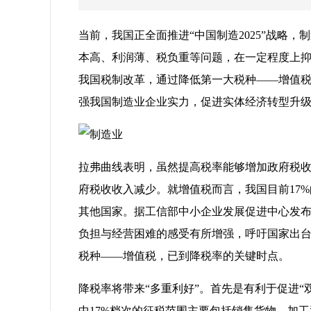
当前，我国正全面推进“中国制造2025”战略
本高、利润薄、税负重等问题，在一定程度上
我国税制改革，通过降低第一大税种——增值
强我国制造业企业实力，促进实体经济转型升
拉弗曲线表明，虽然提高税率能够增加政府税收
府税收收入减少。就增值税而言，我国目前17%的
其他国家。据工信部中小企业发展促进中心发布的
负担与经营困难的感受有所增强，呼吁国家出台“
税种——增值税，已到降税率的关键时点。
降税率将带来“多重利好”。首先是有利于促进“双
中17%档次的征税范围主要包括销售货物、加