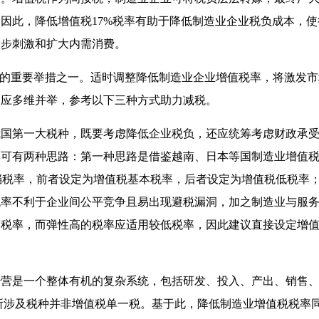
因此，降低增值税17%税率有助于降低制造业企业税负成本，使
一步刺激和扩大内需消费。
革的重要举措之一。适时调整降低制造业企业增值税率，将激发市
门应多维并举，参考以下三种方式助力减税。
我国第一大税种，既要考虑降低企业税负，还应统筹考虑财政承
率可有两种思路：第一种思路是借鉴越南、日本等国制造业增值
两档税率，前者设定为增值税基本税率，后者设定为增值税低税率
税率不利于企业间公平竞争且易出现避税漏洞，加之制造业与服
高税率，而弹性高的税率应适用较低税率，因此建议直接设定增
经营是一个整体有机的复杂系统，包括研发、投入、产出、销售
所涉及税种并非增值税单一税。基于此，降低制造业增值税税率