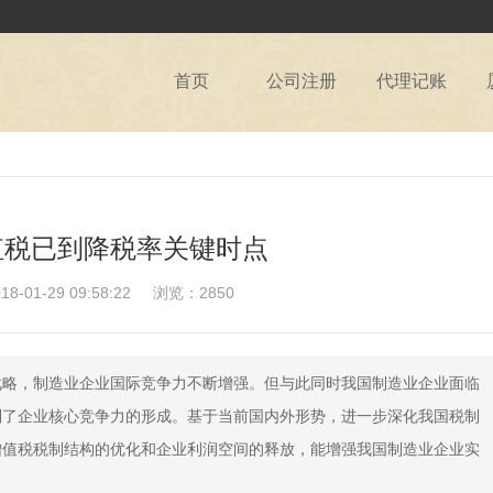
首页
公司注册
代理记账
值税已到降税率关键时点
01-29 09:58:22
浏览：2850
5”战略，制造业企业国际竞争力不断增强。但与此同时我国制造业企业面临
制了企业核心竞争力的形成。基于当前国内外形势，进一步深化我国税制
增值税税制结构的优化和企业利润空间的释放，能增强我国制造业企业实