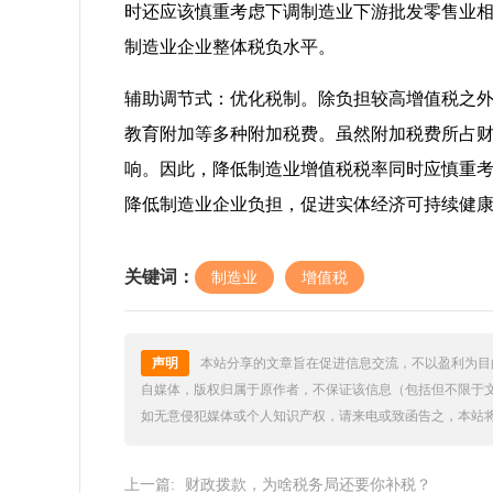
时还应该慎重考虑下调制造业下游批发零售业
制造业企业整体税负水平。
辅助调节式：优化税制。除负担较高增值税之
教育附加等多种附加税费。虽然附加税费所占
响。因此，降低制造业增值税税率同时应慎重
降低制造业企业负担，促进实体经济可持续健
关键词：
制造业
增值税
声明
本站分享的文章旨在促进信息交流，不以盈利为目
自媒体，版权归属于原作者，不保证该信息（包括但不限于
如无意侵犯媒体或个人知识产权，请来电或致函告之，本站
上一篇:
财政拨款，为啥税务局还要你补税？