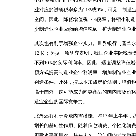
业对应的进项税率多为11%或6%，可见，制造
空间。因此，降低增值税17%税率，将缩小制
少制造业企业应缴纳增值税额，扩大制造业企
其次也有利于增强企业实力。世界银行与普华永道
12 位；另据一项研究表明，我国企业实际税费
不到10%的实际利润率。因此，适度调整降低
额方式提高制造业企业利润率，增加制造业企业
创造条件。此外，按成本加成定价法则，增值
高于国外，这可能成为同类商品的国内市场价格
造业企业的国际竞争力。
此外还有利于释放内需潜能。2017 年上半年，
增长的基础性作用。随着信息消费、个性化消
消费水平和层次，将在未来一段时间内尤为重