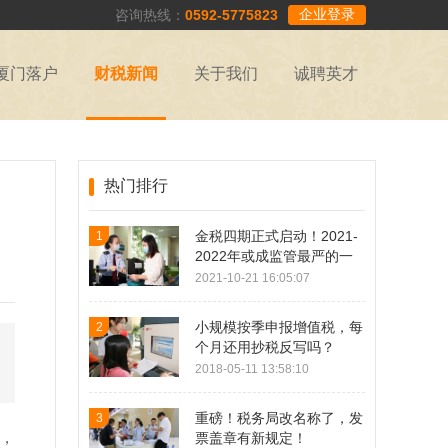
企业登录
咨询热线：
0592-5775823
厦门落户
财税新闻
关于我们
诚聘英才
热门排行
金税四期正式启动！2021-
1
2022年或成监管最严的一
年！
2021-10-21 16:05:07
小规模按季申报增值税，每
2
个月还用抄税反写吗？
2018-05-11 13:58:10
重磅！税务局改名称了，发
3
，
票盖章有新规定！