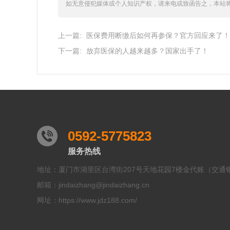
如无意侵犯媒体或个人知识产权，请来电或致函告之，本站
上一篇:
医保费用断缴后如何再参保？官方回应来了！
下一篇:
放弃医保的人越来越多？国家出手了！
0592-5775823
服务热线
地址：厦门市湖里区台湾街207号天地花园7楼金代账（交通
邮箱：jindaizhang@jindaizhang.cn
网址：https://www.jdz188.com/