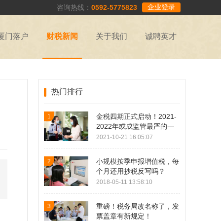
企业登录
咨询热线：
0592-5775823
厦门落户
财税新闻
关于我们
诚聘英才
热门排行
金税四期正式启动！2021-
1
2022年或成监管最严的一
年！
2021-10-21 16:05:07
小规模按季申报增值税，每
2
个月还用抄税反写吗？
2018-05-11 13:58:10
重磅！税务局改名称了，发
3
。
票盖章有新规定！