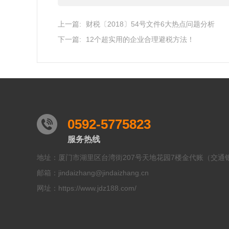
上一篇:
财税〔2018〕54号文件6大热点问题分析
下一篇:
12个超实用的企业合理避税方法！
0592-5775823
服务热线
地址：厦门市湖里区台湾街207号天地花园7楼金代账（交通
邮箱：jindaizhang@jindaizhang.cn
网址：https://www.jdz188.com/