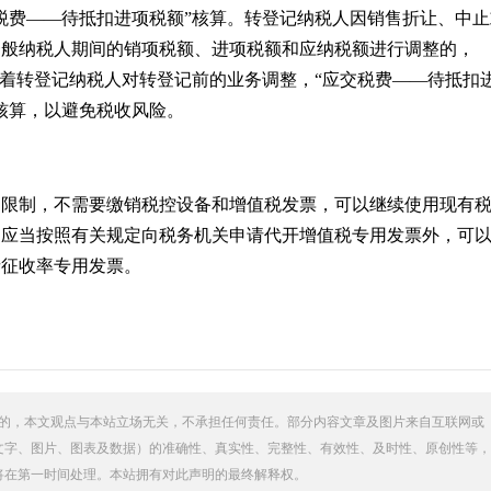
税费——待抵扣进项税额”核算。转登记纳税人因销售折让、中止
一般纳税人期间的销项税额、进项税额和应纳税额进行调整的，
随着转登记纳税人对转登记前的业务调整，“应交税费——待抵扣
核算，以避免税收风险。
的限制，不需要缴销税控设备和增值税发票，可以继续使用现有
，应当按照有关规定向税务机关申请代开增值税专用发票外，可
者征收率专用发票。
的，本文观点与本站立场无关，不承担任何责任。部分内容文章及图片来自互联网或
文字、图片、图表及数据）的准确性、真实性、完整性、有效性、及时性、原创性等，
将在第一时间处理。本站拥有对此声明的最终解释权。