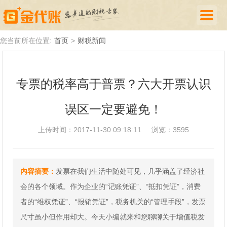
首页
您当前所在位置:
首页
>
财税新闻
公司注册
专票的税率高于普票？六大开票认识
代理记账
误区一定要避免！
厦门落户
财税新闻
上传时间：2017-11-30 09:18:11
浏览：3595
关于我们
内容摘要：
发票在我们生活中随处可见，几乎涵盖了经济社
诚聘英才
会的各个领域。作为企业的“记账凭证”、“抵扣凭证”，消费
企业登录
者的“维权凭证”、“报销凭证”，税务机关的“管理手段”，发票
尺寸虽小但作用却大。今天小编就来和您聊聊关于增值税发