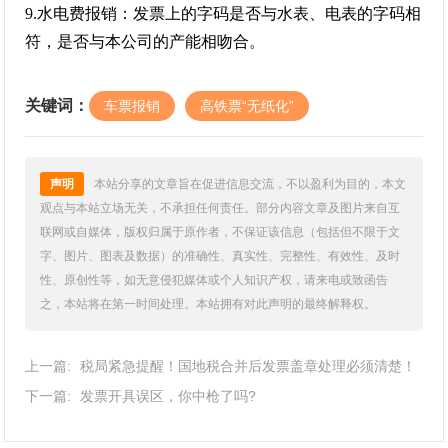
9.水电费报销：发票上的字码是否与水表、电表的字码相
符，是否与本公司的产能相吻合。
关键词：
车票报销
高铁票“无纸化”
声明
本站分享的文章旨在促进信息交流，不以盈利为目的，本文
观点与本站立场无关，不承担任何责任。部分内容文章及图片来自互
联网或自媒体，版权归属于原作者，不保证该信息（包括但不限于文
字、图片、图表及数据）的准确性、真实性、完整性、有效性、及时
性、原创性等，如无意侵犯媒体或个人知识产权，请来电或致函告
之，本站将在第一时间处理。本站拥有对此声明的最终解释权。
上一篇:
税局紧急提醒！国地税合并后发票盖章处理必须清楚！
下一篇:
发票开具误区，你中枪了吗?