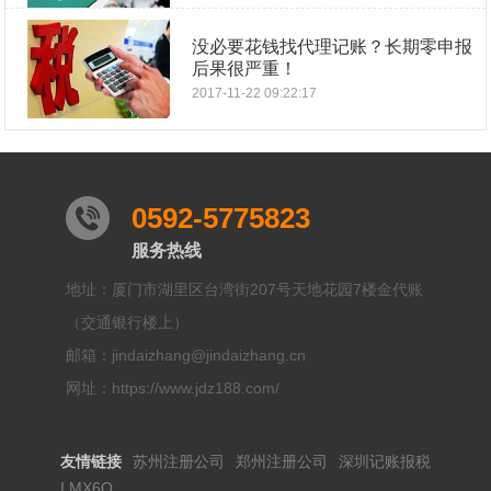
没必要花钱找代理记账？长期零申报
后果很严重！
2017-11-22 09:22:17
0592-5775823
服务热线
地址：厦门市湖里区台湾街207号天地花园7楼金代账
（交通银行楼上）
邮箱：jindaizhang@jindaizhang.cn
网址：https://www.jdz188.com/
友情链接
苏州注册公司
郑州注册公司
深圳记账报税
I.MX6Q