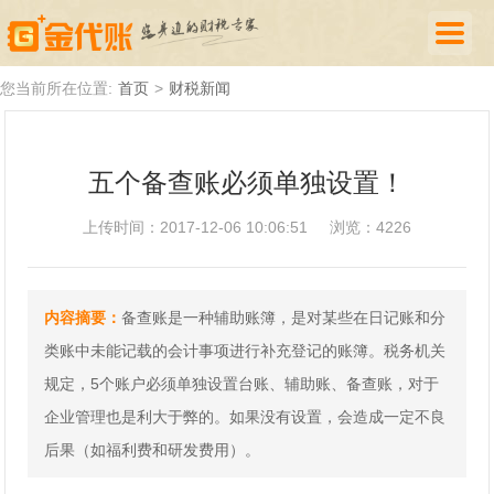
首页
您当前所在位置:
首页
>
财税新闻
公司注册
五个备查账必须单独设置！
代理记账
上传时间：2017-12-06 10:06:51
浏览：4226
厦门落户
财税新闻
内容摘要：
备查账是一种辅助账簿，是对某些在日记账和分
关于我们
类账中未能记载的会计事项进行补充登记的账簿。税务机关
诚聘英才
规定，5个账户必须单独设置台账、辅助账、备查账，对于
企业管理也是利大于弊的。如果没有设置，会造成一定不良
企业登录
后果（如福利费和研发费用）。