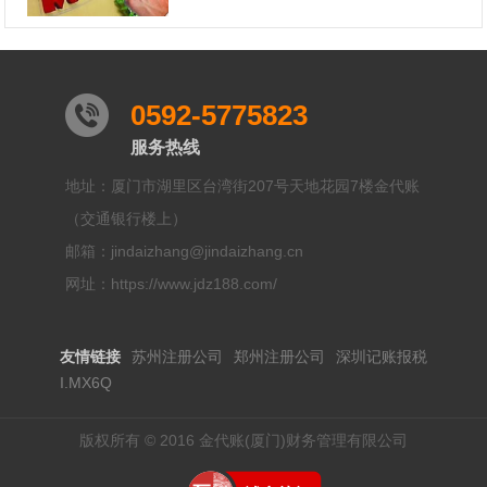
0592-5775823
服务热线
地址：厦门市湖里区台湾街207号天地花园7楼金代账
（交通银行楼上）
邮箱：jindaizhang@jindaizhang.cn
网址：https://www.jdz188.com/
友情链接
苏州注册公司
郑州注册公司
深圳记账报税
I.MX6Q
版权所有 © 2016 金代账(厦门)财务管理有限公司