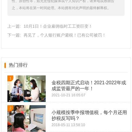
性、原创性等，如无意侵犯媒体或个人知识产权，请来电或致函告
之，本站将在第一时间处理。本站拥有对此声明的最终解释权。
上一篇:
10月1日！企业雇佣临时工工资巨变！
下一篇:
再见了，个人银行账户避税！已有公司被罚！
热门排行
1
金税四期正式启动！2021-2022年或
成监管最严的一年！
2021-10-21 16:05:07
2
小规模按季申报增值税，每个月还用
抄税反写吗？
2018-05-11 13:58:10