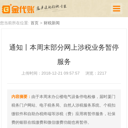
首页
您当前所在位置:
首页
>
财税新闻
公司注册
通知丨本周末部分网上涉税业务暂停
代理记账
服务
厦门落户
财税新闻
上传时间：2018-12-21 09:57:57
浏览：2217
关于我们
内容摘要：
由于本周末办公楼电气设备停电检修，届时厦门
诚聘英才
税务门户网站、电子税务局、自然人涉税服务系统、个税扣
企业登录
缴软件和自助办税终端等涉税（费）应用将暂停服务，社保
费的银联在线缴费和微信缴费功能也将暂停。