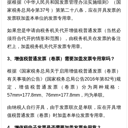
据根据《中华人民共和国发票管理办法实施细则》（国
家税务总局令第37号 ）第第二十八条，应在开具发票的
发票联加盖本单位的发票专用章。
如果您是申请由税务机关代开增值税普通发票（当然必
须符合代开的情形和范围），由税务机关在发票的备注
栏上，加盖税务机关代开发票专用章。
3、增值税普通发票（卷票）需要加盖发票专用章吗？
根据《国家税务总局关于启用增值税普通发票（卷票）
有关事项的公告》(国家税务总局公告2016年第82号)规
定，增值税普通发票（卷票）分为两种规格：
57mm×177.8mm、76mm×177.8mm，均为单联。
由纳税人自行开具，由于发票联次是单联，应在开具增
值税普通发票（卷票）时加盖本单位发票专用章。
4、增值税电子发票是否需要加盖发票专用章？