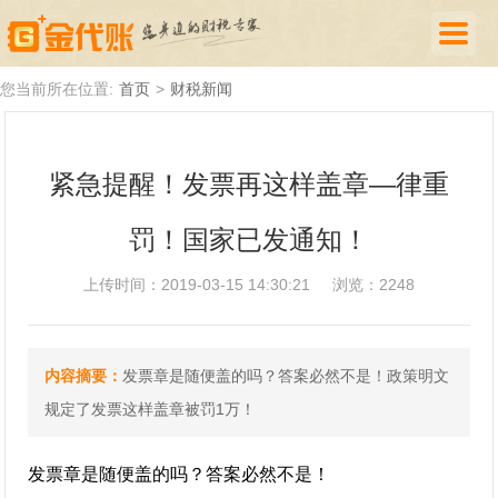
首页
您当前所在位置:
首页
>
财税新闻
公司注册
紧急提醒！发票再这样盖章—律重
代理记账
罚！国家已发通知！
厦门落户
财税新闻
上传时间：2019-03-15 14:30:21
浏览：2248
关于我们
内容摘要：
发票章是随便盖的吗？答案必然不是！政策明文
诚聘英才
规定了发票这样盖章被罚1万！
企业登录
发票章是随便盖的吗？答案必然不是！