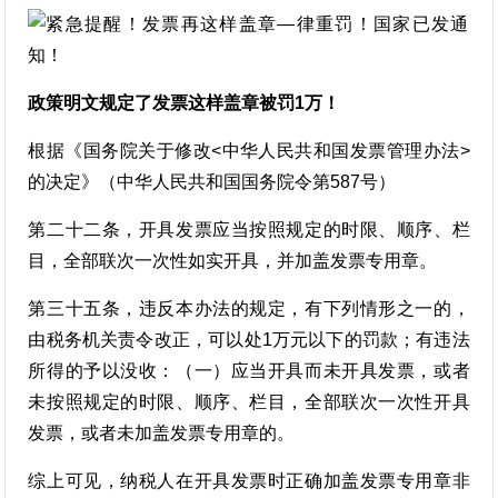
政策明文规定了发票这样盖章被罚1万！
根据《国务院关于修改<中华人民共和国发票管理办法>
的决定》（中华人民共和国国务院令第587号）
第二十二条，开具发票应当按照规定的时限、顺序、栏
目，全部联次一次性如实开具，并加盖发票专用章。
第三十五条，违反本办法的规定，有下列情形之一的，
由税务机关责令改正，可以处1万元以下的罚款；有违法
所得的予以没收：（一）应当开具而未开具发票，或者
未按照规定的时限、顺序、栏目，全部联次一次性开具
发票，或者未加盖发票专用章的。
综上可见，纳税人在开具发票时正确加盖发票专用章非