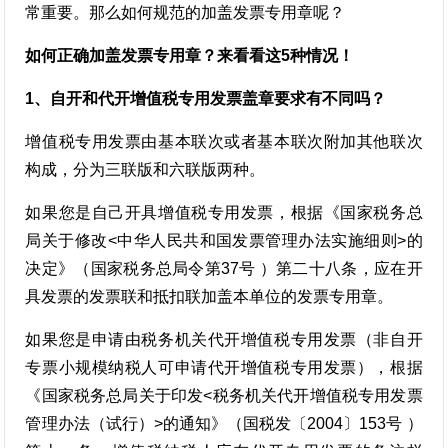
常重要。那么如何规范的加盖发票专用章呢？
如何正确加盖发票专用章？来看看这5种情况！
1、自开和代开增值税专用发票盖章要求有不同吗？
增值税专用发票由基本联次或者基本联次附加其他联次
构成，分为三联版和六联版两种。
如果您是自己开具增值税专用发票，根据《国家税务总
局关于修改<中华人民共和国发票管理办法实施细则>的
决定》（国家税务总局令第37号 ）第二十八条，应在开
具发票的发票联和抵扣联加盖本单位的发票专用章。
如果您是申请由税务机关代开增值税专用发票（非自开
专票小规模纳税人可申请代开增值税专用发票），根据
《国家税务总局关于印发<税务机关代开增值税专用发票
管理办法（试行）>的通知》（国税发〔2004〕153号 ）