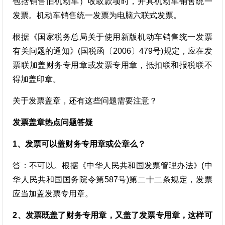
包括销售旧机动车）收取款项时，开具机动车销售统一
发票。机动车销售统一发票为电脑六联式发票。
根据《国家税务总局关于使用新版机动车销售统一发票
有关问题的通知》(国税函〔2006〕479号)规定，应在发
票联加盖财务专用章或发票专用章，抵扣联和报税联不
得加盖印章。
关于发票盖章，还有这些问题需要注意？
发票盖章热点问题答疑
1、发票可以盖财务专用章或公章么？
答：不可以。根据《中华人民共和国发票管理办法》(中
华人民共和国国务院令第587号)第二十二条规定，发票
应当加盖发票专用章。
2、发票既盖了财务专用章，又盖了发票专用章，这样可