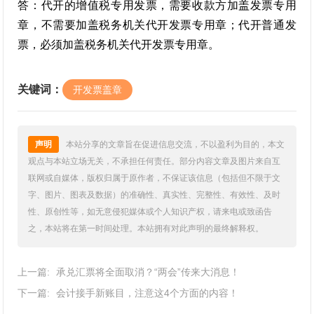
答：代开的增值税专用发票，需要收款方加盖发票专用
章，不需要加盖税务机关代开发票专用章；代开普通发
票，必须加盖税务机关代开发票专用章。
关键词：
开发票盖章
声明
本站分享的文章旨在促进信息交流，不以盈利为目的，本文
观点与本站立场无关，不承担任何责任。部分内容文章及图片来自互
联网或自媒体，版权归属于原作者，不保证该信息（包括但不限于文
字、图片、图表及数据）的准确性、真实性、完整性、有效性、及时
性、原创性等，如无意侵犯媒体或个人知识产权，请来电或致函告
之，本站将在第一时间处理。本站拥有对此声明的最终解释权。
上一篇:
承兑汇票将全面取消？“两会”传来大消息！
下一篇:
会计接手新账目，注意这4个方面的内容！