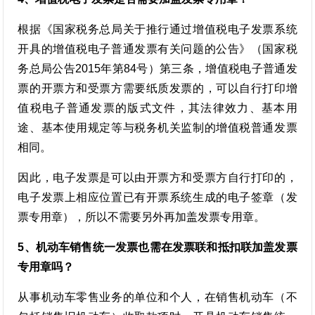
根据《国家税务总局关于推行通过增值税电子发票系统
开具的增值税电子普通发票有关问题的公告》（国家税
务总局公告2015年第84号）第三条，增值税电子普通发
票的开票方和受票方需要纸质发票的，可以自行打印增
值税电子普通发票的版式文件，其法律效力、基本用
途、基本使用规定等与税务机关监制的增值税普通发票
相同。
因此，电子发票是可以由开票方和受票方自行打印的，
电子发票上相应位置已有开票系统生成的电子签章（发
票专用章），所以不需要另外再加盖发票专用章。
5、机动车销售统一发票也需在发票联和抵扣联加盖发票
专用章吗？
从事机动车零售业务的单位和个人，在销售机动车（不