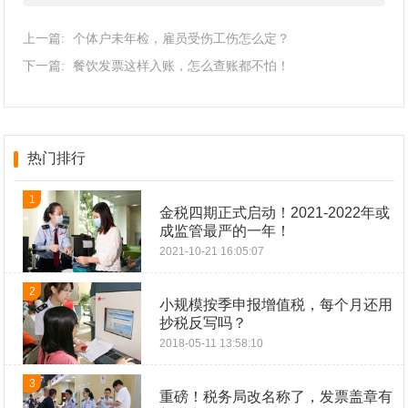
上一篇:
个体户未年检，雇员受伤工伤怎么定？
下一篇:
餐饮发票这样入账，怎么查账都不怕！
热门排行
1
金税四期正式启动！2021-2022年或
成监管最严的一年！
2021-10-21 16:05:07
2
小规模按季申报增值税，每个月还用
抄税反写吗？
2018-05-11 13:58:10
3
重磅！税务局改名称了，发票盖章有