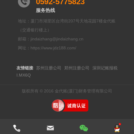
0592-5775823
服务热线
地址：厦门市湖里区台湾街207号天地花园7楼金代账
（交通银行楼上）
邮箱：jindaizhang@jindaizhang.cn
网址：https://www.jdz188.com/
友情链接
苏州注册公司
郑州注册公司
深圳记账报税
I.MX6Q
版权所有 © 2016 金代账(厦门)财务管理有限公司