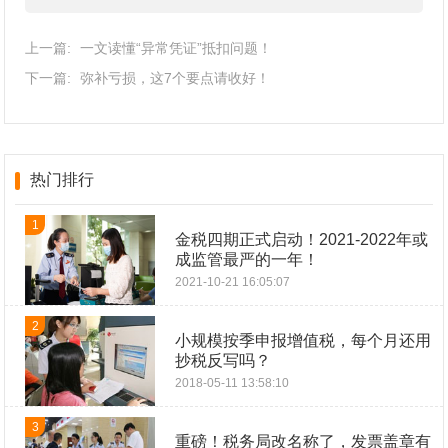
上一篇:
一文读懂“异常凭证”抵扣问题！
下一篇:
弥补亏损，这7个要点请收好！
热门排行
1
金税四期正式启动！2021-2022年或
成监管最严的一年！
2021-10-21 16:05:07
2
小规模按季申报增值税，每个月还用
抄税反写吗？
2018-05-11 13:58:10
3
重磅！税务局改名称了，发票盖章有