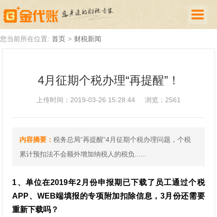
首页
您当前所在位置:
首页
>
财税新闻
公司注册
4月征期个税办理“再提醒”！
代理记账
上传时间：2019-03-26 15:28:44
浏览：2561
厦门落户
财税新闻
内容摘要：
税务总局“再提醒”4月征期个税办理问题，个税
关于我们
累计预扣法不会额外增加纳税人的税负......
诚聘英才
1、单位在2019年2月份申报期已下载了员工通过个税
企业登录
APP、WEB端填报的专项附加扣除信息，3月份还需要
重新下载吗？