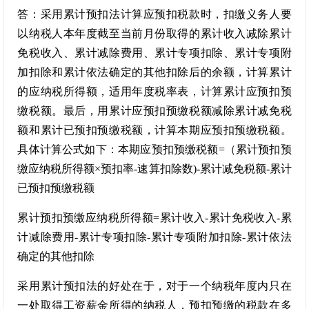
答：采用累计预扣法计算应预扣税款时，扣缴义务人要
以纳税人本年度截至当前月份取得的累计收入减除累计
免税收入、累计减除费用、累计专项扣除、累计专项附
加扣除和累计依法确定的其他扣除后的余额，计算累计
的应纳税所得额，适用年度税率表，计算累计应预扣预
缴税额。最后，用累计应预扣预缴税额减除累计减免税
额和累计已预扣预缴税额，计算本期应预扣预缴税额。
具体计算公式如下：本期应预扣预缴税额=（累计预扣预
缴应纳税所得额×预扣率-速算扣除数)-累计减免税额-累计
已预扣预缴税额
累计预扣预缴应纳税所得额=累计收入-累计免税收入-累
计减除费用-累计专项扣除-累计专项附加扣除-累计依法
确定的其他扣除
采用累计预扣法的好处在于，对于一个纳税年度内只在
一处取得工资薪金所得的纳税人，预扣预缴的税款在多