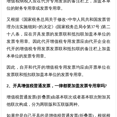
增值税纳税人应在代开专用发票的备注栏上，加盖本单
位的财务专用章或发票专用章。
又根据《国家税务总局关于修改<中华人民共和国发票管
理办法实施细则>的决定》(国家税务总局令第37号 )第二
十八条，应在开具发票的发票联和抵扣联加盖本单位的
发票专用章。因此代开增值税专用发票应由代开企业在
代开的增值税专用发票发票联和抵扣联的备注栏上加盖
本单位的发票专用章。
因此，自开和代开的增值税专用发票均应由开票单位在
发票联和抵扣联加盖本单位的发票专用章。
2、开具增值税普通发票，一律都要加盖发票专用章吗?
增值税普通发票(折叠票)由基本联次或者基本联次附加其
他联次构成，分为两联版和五联版两种。
如果您是自己开具的是增值税普通发票(折叠票)，根据根