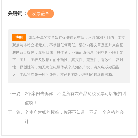
关键词：
发票盖章
声明
本站分享的文章旨在促进信息交流，不以盈利为目的，本文
观点与本站立场无关，不承担任何责任。部分内容文章及图片来自互
联网或自媒体，版权归属于原作者，不保证该信息（包括但不限于文
字、图片、图表及数据）的准确性、真实性、完整性、有效性、及时
性、原创性等，如无意侵犯媒体或个人知识产权，请来电或致函告
之，本站将在第一时间处理。本站拥有对此声明的最终解释权。
上一篇:
2个案例告诉你：不是所有农产品免税发票可以抵扣增
值税！
下一篇:
个体户建账的标准，你还不知道，不是一个合格的会
计！