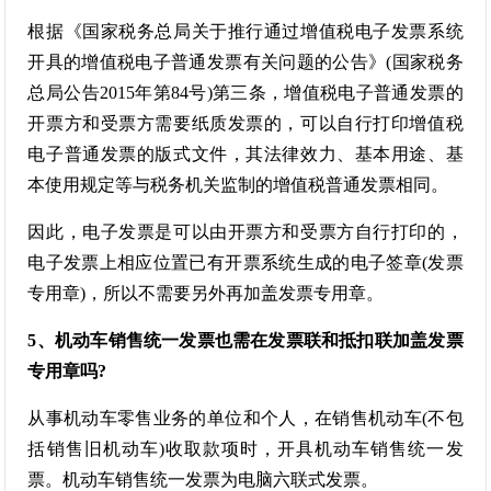
根据《国家税务总局关于推行通过增值税电子发票系统
开具的增值税电子普通发票有关问题的公告》(国家税务
总局公告2015年第84号)第三条，增值税电子普通发票的
开票方和受票方需要纸质发票的，可以自行打印增值税
电子普通发票的版式文件，其法律效力、基本用途、基
本使用规定等与税务机关监制的增值税普通发票相同。
因此，电子发票是可以由开票方和受票方自行打印的，
电子发票上相应位置已有开票系统生成的电子签章(发票
专用章)，所以不需要另外再加盖发票专用章。
5、机动车销售统一发票也需在发票联和抵扣联加盖发票
专用章吗?
从事机动车零售业务的单位和个人，在销售机动车(不包
括销售旧机动车)收取款项时，开具机动车销售统一发
票。机动车销售统一发票为电脑六联式发票。