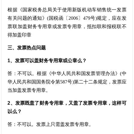
根据《国家税务总局关于使用新版机动车销售统一发票
有关问题的通知》(国税函〔2006〕479号)规定，应在发
票联加盖财务专用章或发票专用章，抵扣联和报税联不
得加盖印章
三、发票热点问题
1、发票可以盖财务专用章或公章么？
答：不可以。根据《中华人民共和国发票管理办法》(中
华人民共和国国务院令第587号)第二十二条规定，发票应
当加盖发票专用章。
2、发票既盖了财务专用章，又盖了发票专用章，这样可
以么？
答：不可以。发票上只需盖发票专用章。