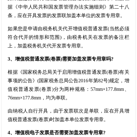
据《中华人民共和国发票管理办法实施细则》第二十八
条，应在开具发票的发票联加盖本单位的发票专用章。
如果您是申请由税务机关代开增值税普通发票(当然必须
符合代开的情形和范围)，由税务机关在发票的备注栏
上，加盖税务机关代开发票专用章。
3、增值税普通发票(卷票)需要加盖发票专用章吗?
根据《国家税务总局关于启用增值税普通发票(卷票)有关
事项的公告》(国家税务总局公告2016年第82号)规定，增
值税普通发票(卷票)分为两种规格：57mm×177.8mm、
76mm×177.8mm，均为单联。
由纳税人自行开具，由于发票联次是单联，应在开具增
值税普通发票(卷票)时加盖本单位发票专用章。
4、增值税电子发票是否需要加盖发票专用章?