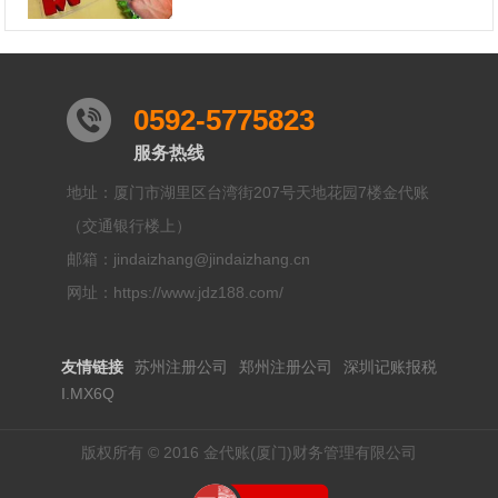
0592-5775823
服务热线
地址：厦门市湖里区台湾街207号天地花园7楼金代账
（交通银行楼上）
邮箱：jindaizhang@jindaizhang.cn
网址：https://www.jdz188.com/
友情链接
苏州注册公司
郑州注册公司
深圳记账报税
I.MX6Q
版权所有 © 2016 金代账(厦门)财务管理有限公司