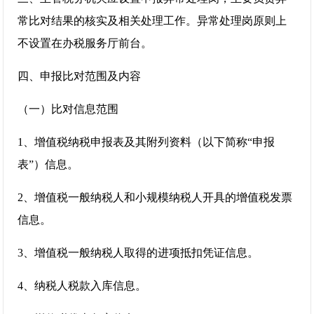
常比对结果的核实及相关处理工作。异常处理岗原则上
不设置在办税服务厅前台。
四、申报比对范围及内容
（一）比对信息范围
1、增值税纳税申报表及其附列资料（以下简称“申报
表”）信息。
2、增值税一般纳税人和小规模纳税人开具的增值税发票
信息。
3、增值税一般纳税人取得的进项抵扣凭证信息。
4、纳税人税款入库信息。