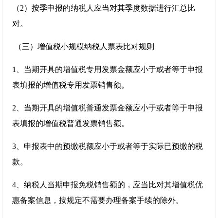
（2）按季申报的纳税人应当对其季度数据进行汇总比
对。
（三）增值税小规模纳税人票表比对规则
1、当期开具的增值税专用发票金额应小于或者等于申报
表填报的增值税专用发票销售额。
2、当期开具的增值税普通发票金额应小于或者等于申报
表填报的增值税普通发票销售额。
3、申报表中的预缴税额应小于或者等于实际已预缴的税
款。
4、纳税人当期申报免税销售额的，应当比对其增值税优
惠备案信息，按规定不需要办理备案手续的除外。