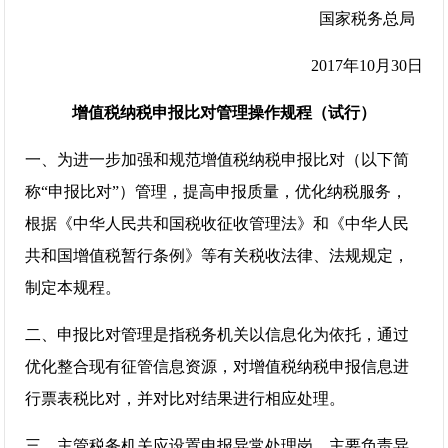
国家税务总局
2017年10月30日
增值税纳税申报比对管理操作规程（试行）
一、为进一步加强和规范增值税纳税申报比对（以下简
称“申报比对”）管理，提高申报质量，优化纳税服务，
根据《中华人民共和国税收征收管理法》和《中华人民
共和国增值税暂行条例》等有关税收法律、法规规定，
制定本规程。
二、申报比对管理是指税务机关以信息化为依托，通过
优化整合现有征管信息资源，对增值税纳税申报信息进
行票表税比对，并对比对结果进行相应处理。
三、主管税务机关应设置申报异常处理岗，主要负责异