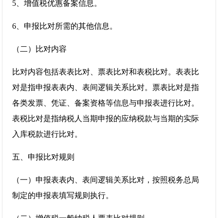
5、增值税优惠备案信息。
6、申报比对所需的其他信息。
（二）比对内容
比对内容包括表表比对、票表比对和表税比对。表表比
对是指申报表表内、表间逻辑关系比对。票表比对是指
各类发票、凭证、备案资格等信息与申报表进行比对。
表税比对是指纳税人当期申报的应纳税款与当期的实际
入库税款进行比对。
五、申报比对规则
（一）申报表表内、表间逻辑关系比对，按照税务总局
制定的申报表填写规则执行。