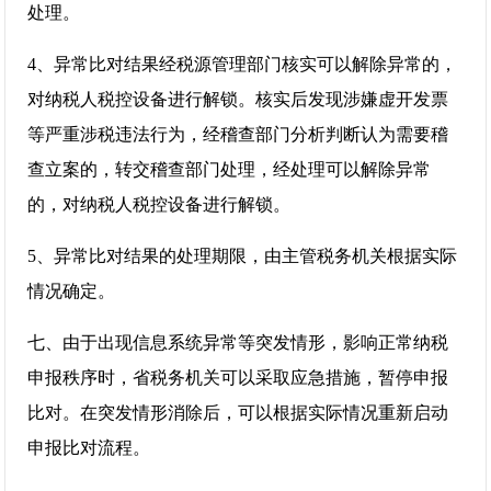
处理。
4、异常比对结果经税源管理部门核实可以解除异常的，
对纳税人税控设备进行解锁。核实后发现涉嫌虚开发票
等严重涉税违法行为，经稽查部门分析判断认为需要稽
查立案的，转交稽查部门处理，经处理可以解除异常
的，对纳税人税控设备进行解锁。
5、异常比对结果的处理期限，由主管税务机关根据实际
情况确定。
七、由于出现信息系统异常等突发情形，影响正常纳税
申报秩序时，省税务机关可以采取应急措施，暂停申报
比对。在突发情形消除后，可以根据实际情况重新启动
申报比对流程。