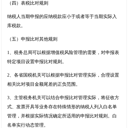
（四）表税比对规则
纳税人当期申报的应纳税款应小于或者等于当期实际入
库税款。
（五）申报比对其他规则
1、税务总局可以根据增值税风险管理的需要，对申报表
特定项目设置申报比对规则。
2、各省国税机关可以根据申报比对管理实际，合理设置
相关比对项目金额尾差的正负范围。
3、主管税务机关可以结合申报比对管理实际，将征收方
式、发票开具等业务存在特殊情形的纳税人列入白名单
管理，并根据实际情况确定所适用的申报比对规则。白
名单实行动态管理。