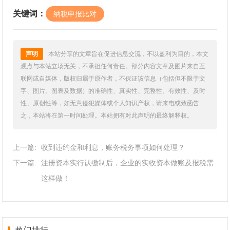
关键词：
纳税申报比对
声明
本站分享的文章旨在促进信息交流，不以盈利为目的，本文
观点与本站立场无关，不承担任何责任。部分内容文章及图片来自互
联网或自媒体，版权归属于原作者，不保证该信息（包括但不限于文
字、图片、图表及数据）的准确性、真实性、完整性、有效性、及时
性、原创性等，如无意侵犯媒体或个人知识产权，请来电或致函告
之，本站将在第一时间处理。本站拥有对此声明的最终解释权。
上一篇:
收到违约金和利息，账务税务事项如何处理？
下一篇:
注册资本实行认缴制后，企业的实收资本做账及报税需
这样做！