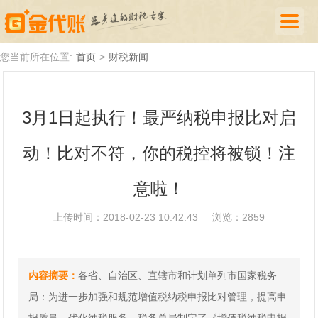
首页
您当前所在位置:
首页
>
财税新闻
公司注册
3月1日起执行！最严纳税申报比对启
代理记账
动！比对不符，你的税控将被锁！注
厦门落户
财税新闻
意啦！
关于我们
上传时间：2018-02-23 10:42:43
浏览：2859
诚聘英才
企业登录
内容摘要：
各省、自治区、直辖市和计划单列市国家税务
局：为进一步加强和规范增值税纳税申报比对管理，提高申