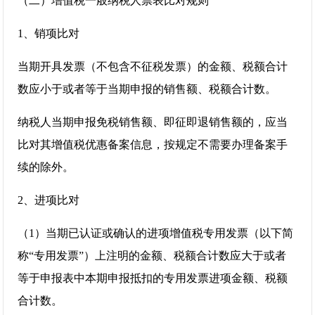
（二）增值税一般纳税人票表比对规则
1、销项比对
当期开具发票（不包含不征税发票）的金额、税额合计
数应小于或者等于当期申报的销售额、税额合计数。
纳税人当期申报免税销售额、即征即退销售额的，应当
比对其增值税优惠备案信息，按规定不需要办理备案手
续的除外。
2、进项比对
（1）当期已认证或确认的进项增值税专用发票（以下简
称“专用发票”）上注明的金额、税额合计数应大于或者
等于申报表中本期申报抵扣的专用发票进项金额、税额
合计数。