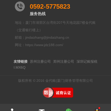
0592-5775823
服务热线
地址：厦门市湖里区台湾街207号天地花园7楼金代账
（交通银行楼上）
邮箱：jindaizhang@jindaizhang.cn
网址：https://www.jdz188.com/
友情链接
苏州注册公司
郑州注册公司
深圳记账报税
I.MX6Q
版权所有 © 2016 金代账(厦门)财务管理有限公司